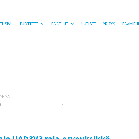
TUSIVU
TUOTTEET
PALVELUT
UUTISET
YRITYS
PÄÄMIEH
e
ale UAD3V3 raja-arvoyksikkö