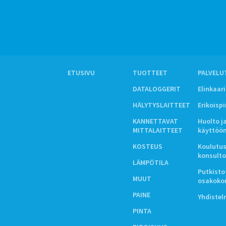
ETUSIVU
TUOTTEET
PALVELU
DATALOGGERIT
Elinkaar
HÄLYTYSLAITTEET
Erikoisp
KANNETTAVAT
Huolto j
MITTALAITTEET
käyttöö
KOSTEUS
Koulutus
konsulto
LÄMPÖTILA
Putkistot
MUUT
osakoko
PAINE
Yhdiste
PINTA