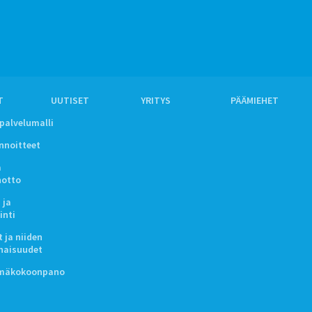
T
UUTISET
YRITYS
PÄÄMIEHET
ipalvelumalli
innoitteet
a
notto
 ja
inti
 ja niiden
naisuudet
lmäkokoonpano