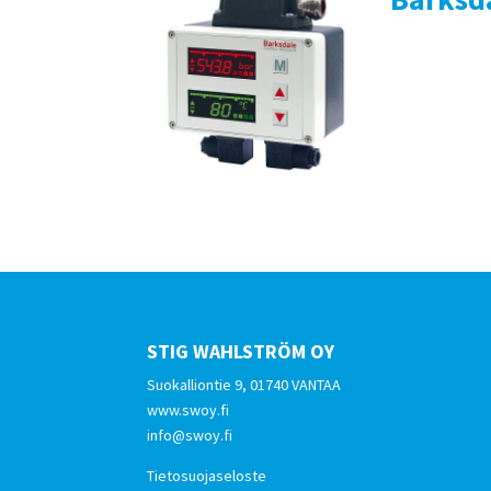
STIG WAHLSTRÖM OY
Suokalliontie 9, 01740 VANTAA
www.swoy.fi
info@swoy.fi
Tietosuojaseloste