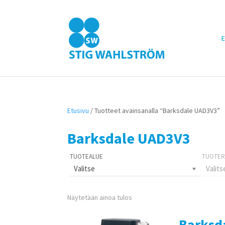
E
Etusivu
/ Tuotteet avainsanalla “Barksdale UAD3V3”
Barksdale UAD3V3
Valitse
Valits
Näytetään ainoa tulos
Barksd