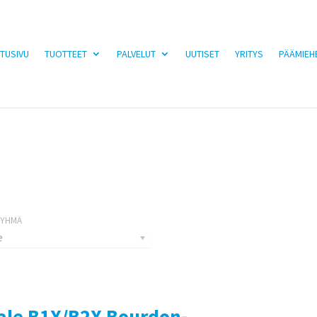
TUSIVU
TUOTTEET
PALVELUT
UUTISET
YRITYS
PÄÄMIEH
e
ale B1X/B2X Bourdon-