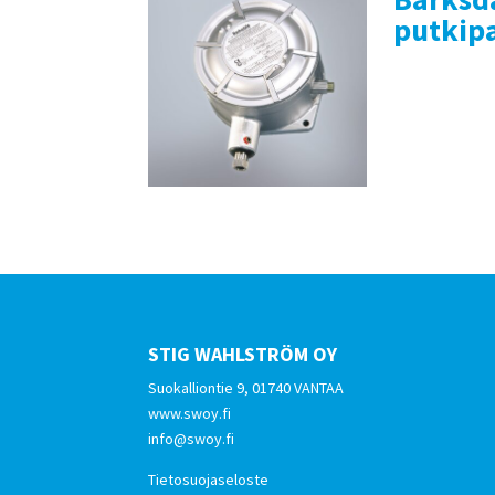
putkip
STIG WAHLSTRÖM OY
Suokalliontie 9, 01740 VANTAA
www.swoy.fi
info@swoy.fi
Tietosuojaseloste