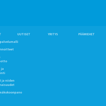
T
UUTISET
YRITYS
PÄÄMIEHET
ipalvelumalli
innoitteet
a
notto
 ja
inti
 ja niiden
naisuudet
lmäkokoonpano