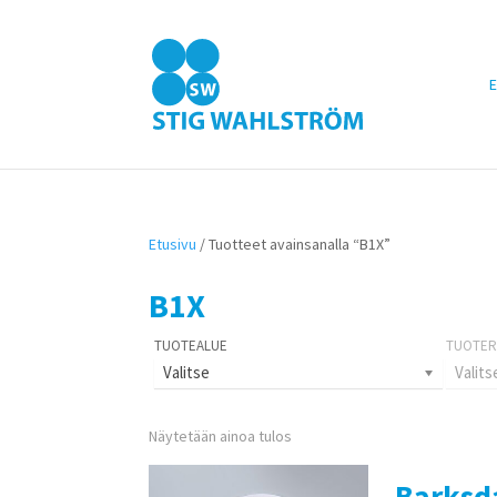
E
Etusivu
/ Tuotteet avainsanalla “B1X”
B1X
Valitse
Valits
Näytetään ainoa tulos
Barksd