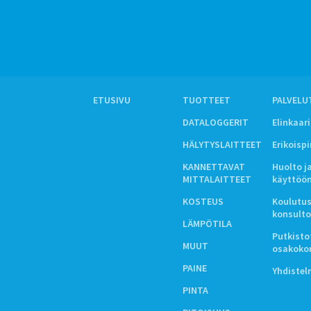
ETUSIVU
TUOTTEET
PALVELU
DATALOGGERIT
Elinkaar
HÄLYTYSLAITTEET
Erikoisp
KANNETTAVAT
Huolto j
MITTALAITTEET
käyttöö
KOSTEUS
Koulutus
konsulto
LÄMPÖTILA
Putkistot
MUUT
osakoko
PAINE
Yhdiste
PINTA