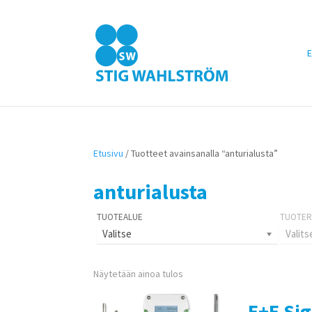
E
Etusivu
/ Tuotteet avainsanalla “anturialusta”
anturialusta
Valitse
Valits
Näytetään ainoa tulos
E+E Si