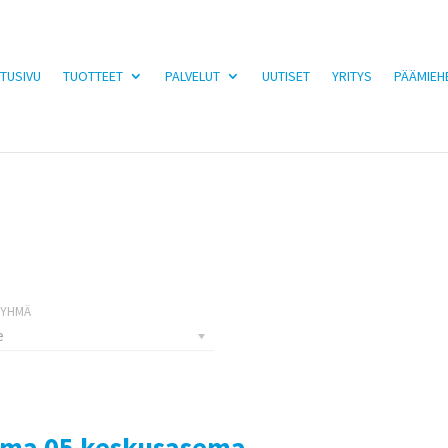
TUSIVU
TUOTTEET
PALVELUT
UUTISET
YRITYS
PÄÄMIEH
e
gma 05 keskusasema