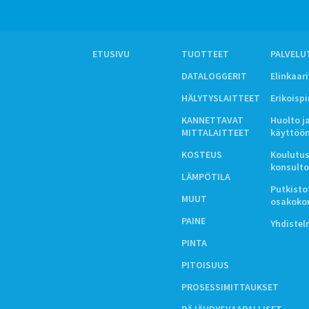
ETUSIVU
TUOTTEET
PALVELU
DATALOGGERIT
Elinkaar
HÄLYTYSLAITTEET
Erikoisp
KANNETTAVAT
Huolto j
MITTALAITTEET
käyttöö
KOSTEUS
Koulutus
konsulto
LÄMPÖTILA
Putkistot
MUUT
osakoko
PAINE
Yhdiste
PINTA
PITOISUUS
PROSESSIMITTAUKSET
RÄJÄHDYSVAARALLISET