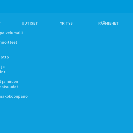
T
UUTISET
YRITYS
PÄÄMIEHET
ipalvelumalli
innoitteet
a
notto
 ja
inti
 ja niiden
naisuudet
lmäkokoonpano