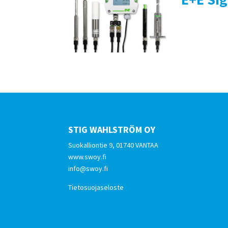
STIG WAHLSTRÖM OY
Suokalliontie 9, 01740 VANTAA
www.swoy.fi
info@swoy.fi
Tietosuojaseloste